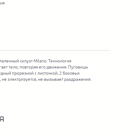
ные
таленный силуэт Milano. Технология
гает тело, повторяя его движения. Пуговицы
удный прорезной с листочкой, 2 боковых
, не электризуется, не вызывает раздражения.
я