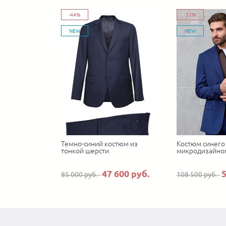
-44%
-52%
NEW
NEW
Темно-синий костюм из
Костюм синего 
тонкой шерсти
микродизайно
47 600 руб.
5
85 000 руб.
108 500 руб.