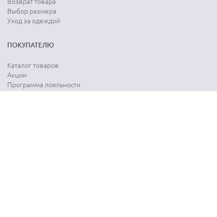
Возврат товара
Выбор размера
Уход за одеждой
ПОКУПАТЕЛЮ
Каталог товаров
Акции
Программа лояльности
Карта сайта
Отзывы о магазине
Отзывы о товарах
О КОМПАНИИ
История бренда
Наши контакты
Адреса магазинов
Новости
Вопрос-ответ
Документы
Вакансии