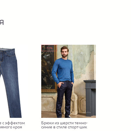
я
-72%
е с эффектом
Брюки из шерсти темно-
рямого кроя
синие в стиле спорт-шик