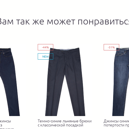
Вам так же может понравитьс
-44%
-31%
NEW
джинсы
Темно-синие льняные брюки
Джинсы сини
из
с классической посадкой
потертости п