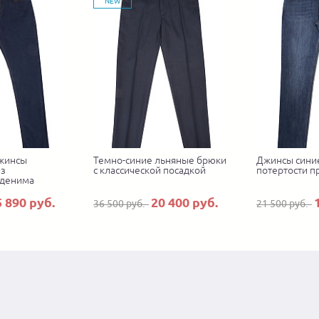
NEW
джинсы
Темно-синие льняные брюки
Джинсы сини
из
с классической посадкой
потертости п
 денима
5 890 руб.
20 400 руб.
36 500 руб.
21 500 руб.