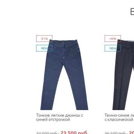
-31%
-44%
NEW
NEW
Тонкие легкие джинсы с
Темно-синие л
синей отстрочкой
с классической
23 500 руб.
2
34 000 руб.
36 500 руб.