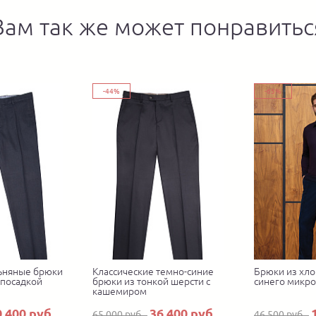
Вам так же может понравитьс
-44%
-65%
ьняные брюки
Классические темно-синие
Брюки из хло
 посадкой
брюки из тонкой шерсти с
синего микр
кашемиром
0 400 руб.
36 400 руб.
65 000 руб.
46 500 руб.