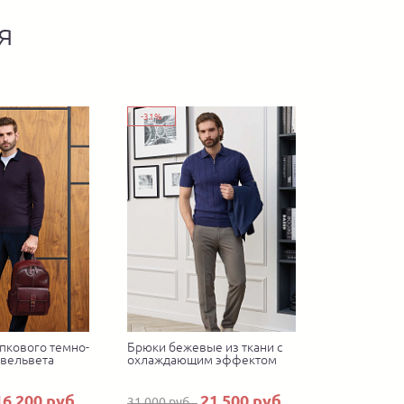
я
-31%
пкового темно-
Брюки бежевые из ткани с
овельвета
охлаждающим эффектом
16 200 руб.
21 500 руб.
31 000 руб.