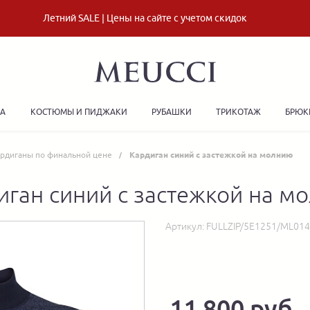
Летний SALE | Цены на сайте с учетом скидок
ДА
КОСТЮМЫ И ПИДЖАКИ
РУБАШКИ
ТРИКОТАЖ
БРЮК
рдиганы по финальной цене
Кардиган синий с застежкой на молнию
иган синий с застежкой на м
Артикул:
FULLZIP/5E1251/ML01
11 800 руб.