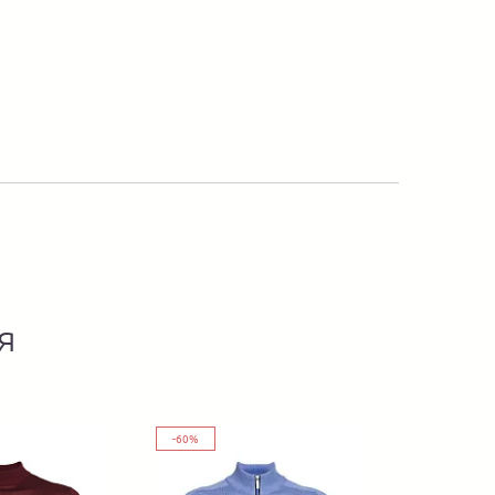
я
-60%