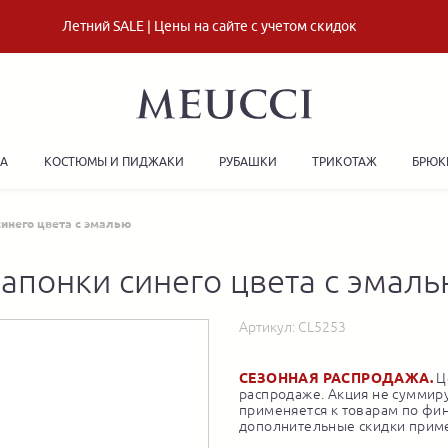
Летний SALE | Цены на сайте с учетом скидок
ДА
КОСТЮМЫ И ПИДЖАКИ
РУБАШКИ
ТРИКОТАЖ
БРЮК
синего цвета с эмалью
апонки синего цвета с эмал
Артикул:
CL5253
СЕЗОННАЯ РАСПРОДАЖА.
Це
распродаже. Акция не суммиру
применяется к товарам по фи
дополнительные скидки приме