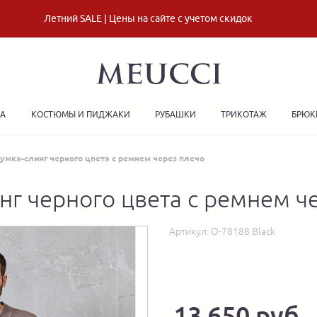
Летний SALE | Цены на сайте с учетом скидок
ДА
КОСТЮМЫ И ПИДЖАКИ
РУБАШКИ
ТРИКОТАЖ
БРЮК
умка-слинг черного цвета с ремнем через плечо
нг черного цвета с ремнем ч
Артикул:
О-78188 Black
13 650 руб.