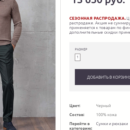
СЕЗОННАЯ РАСПРОДАЖА.
Це
распродаже. Акция не суммиру
применяется к товарам по фи
дополнительные скидки приме
РАЗМЕР
1
ДОБАВИТЬ В КОРЗИН
Цвет:
Черный
Состав:
100% кожа
Перейти в
Сумки и рюкзаки
категорию: