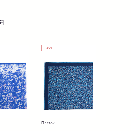
я
-45%
Платок