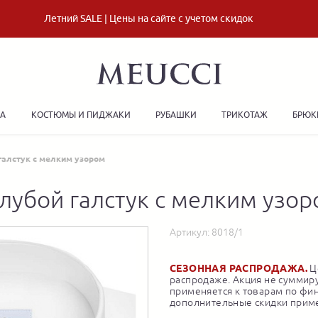
Летний SALE | Цены на сайте с учетом скидок
ДА
КОСТЮМЫ И ПИДЖАКИ
РУБАШКИ
ТРИКОТАЖ
БРЮК
галстук с мелким узором
лубой галстук с мелким узо
Артикул:
8018/1
СЕЗОННАЯ РАСПРОДАЖА.
Це
распродаже. Акция не суммиру
применяется к товарам по фи
дополнительные скидки приме