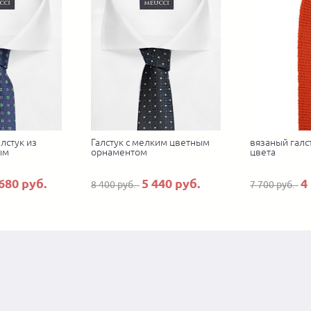
лстук из
Галстук с мелким цветным
вязаный галс
ым
орнаментом
цвета
680 руб.
5 440 руб.
4
8 400 руб.
7 700 руб.