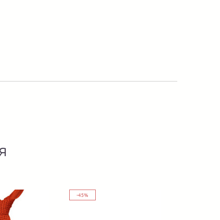
я
-45%