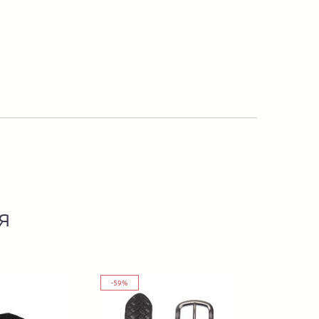
я
-59%