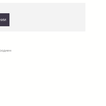
НИИ
 родием