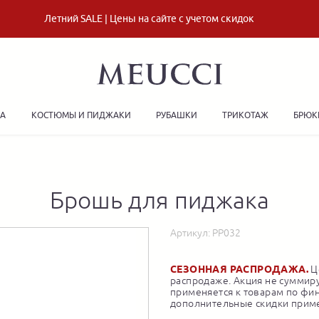
Летний SALE | Цены на сайте с учетом скидок
ДА
КОСТЮМЫ И ПИДЖАКИ
РУБАШКИ
ТРИКОТАЖ
БРЮК
Брошь для пиджака
Артикул:
PP032
СЕЗОННАЯ РАСПРОДАЖА.
Це
распродаже. Акция не суммиру
применяется к товарам по фи
дополнительные скидки приме